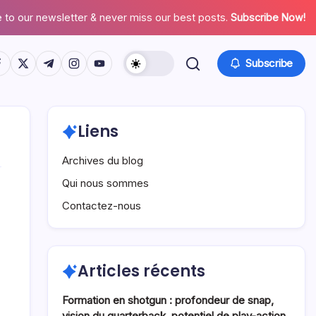
 to our newsletter & never miss our best posts.
Subscribe Now!
tps://www.facebook.com/
https://twitter.com/
https://t.me/
https://www.instagram.com/
https://youtube.com/
Subscribe
Liens
Archives du blog
Qui nous sommes
Contactez-nous
Articles récents
Formation en shotgun : profondeur de snap,
vision du quarterback, potentiel de play-action