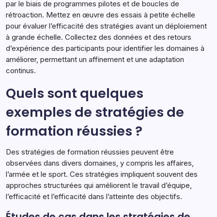
par le biais de programmes pilotes et de boucles de
rétroaction. Mettez en œuvre des essais à petite échelle
pour évaluer l’efficacité des stratégies avant un déploiement
à grande échelle. Collectez des données et des retours
d’expérience des participants pour identifier les domaines à
améliorer, permettant un affinement et une adaptation
continus.
Quels sont quelques
exemples de stratégies de
formation réussies ?
Des stratégies de formation réussies peuvent être
observées dans divers domaines, y compris les affaires,
l’armée et le sport. Ces stratégies impliquent souvent des
approches structurées qui améliorent le travail d’équipe,
l’efficacité et l’efficacité dans l’atteinte des objectifs.
Études de cas dans les stratégies de