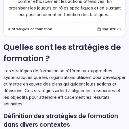
contrer efficacement les actions offensives. En
Offensives,
Rôles
organisant les joueurs en rôles spécifiques et en ajustant
Des
leur positionnement en fonction des tactiques…
Joueurs,
Ajustements
Stratégies de formation
16/01/2026
Quelles sont les stratégies de
formation ?
Les stratégies de formation se réfèrent aux approches
systématiques que les organisations utilisent pour développer
et mettre en œuvre des plans qui guident leurs actions et
décisions. Ces stratégies aident à aligner les ressources et
les objectifs pour atteindre efficacement les résultats
souhaités.
Définition des stratégies de formation
dans divers contextes