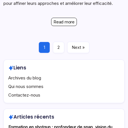
pour affiner leurs approches et améliorer leur efficacité.
Read more
1
2
Next »
Liens
Archives du blog
Qui nous sommes
Contactez-nous
Articles récents
Formation en shotgun : profondeur de snap, vision du