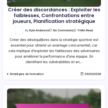
Créer des discordances : Exploiter les
faiblesses, Confrontations entre
joueurs, Planification stratégique
On
By
Kyle Anderson
11 Min Read
No Comments
Créer
Des
Créer des déséquilibres dans la stratégie sportive est
Discordances
:
essentiel pour obtenir un avantage concurrentiel, car
Exploiter
Les
cela implique d’exploiter les faiblesses des adversaires
Faiblesses,
Confrontations
pour améliorer la performance d’une équipe. En
Entre
identifiant les vulnérabilités et en…
Joueurs,
Planification
Stratégique
Stratégies de formation
03/02/2026