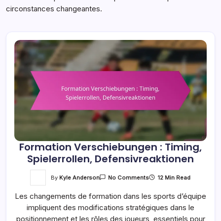
circonstances changeantes.
Formation Verschiebungen : Timing,
Spielerrollen, Defensivreaktionen
On
By
Kyle Anderson
12 Min Read
No Comments
Formation
Verschiebungen
Les changements de formation dans les sports d’équipe
:
Timing,
impliquent des modifications stratégiques dans le
Spielerrollen,
Defensivreaktionen
positionnement et les rôles des joueurs, essentiels pour