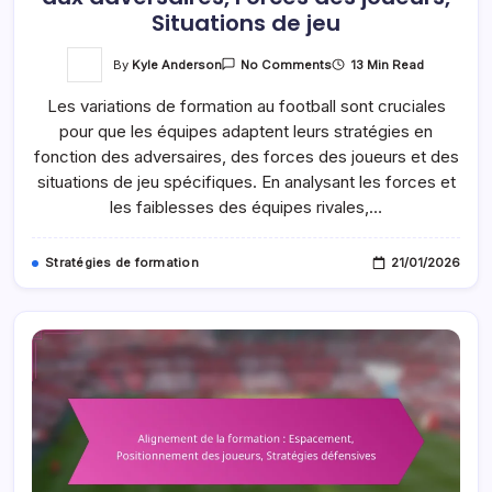
Situations de jeu
On
By
Kyle Anderson
13 Min Read
No Comments
Variations
De
Les variations de formation au football sont cruciales
Formation
:
pour que les équipes adaptent leurs stratégies en
S’adapter
Aux
fonction des adversaires, des forces des joueurs et des
Adversaires,
Forces
situations de jeu spécifiques. En analysant les forces et
Des
les faiblesses des équipes rivales,…
Joueurs,
Situations
De
Jeu
Stratégies de formation
21/01/2026