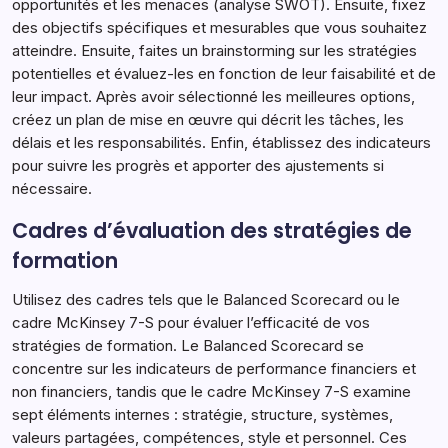
opportunités et les menaces (analyse SWOT). Ensuite, fixez
des objectifs spécifiques et mesurables que vous souhaitez
atteindre. Ensuite, faites un brainstorming sur les stratégies
potentielles et évaluez-les en fonction de leur faisabilité et de
leur impact. Après avoir sélectionné les meilleures options,
créez un plan de mise en œuvre qui décrit les tâches, les
délais et les responsabilités. Enfin, établissez des indicateurs
pour suivre les progrès et apporter des ajustements si
nécessaire.
Cadres d’évaluation des stratégies de
formation
Utilisez des cadres tels que le Balanced Scorecard ou le
cadre McKinsey 7-S pour évaluer l’efficacité de vos
stratégies de formation. Le Balanced Scorecard se
concentre sur les indicateurs de performance financiers et
non financiers, tandis que le cadre McKinsey 7-S examine
sept éléments internes : stratégie, structure, systèmes,
valeurs partagées, compétences, style et personnel. Ces