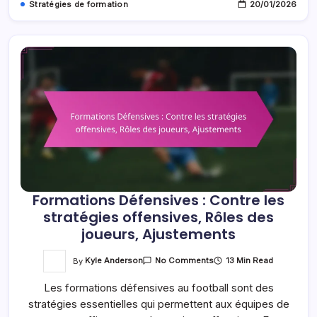
Stratégies de formation
20/01/2026
Formations Défensives : Contre les
stratégies offensives, Rôles des
joueurs, Ajustements
On
By
Kyle Anderson
13 Min Read
No Comments
Formations
Défensives
Les formations défensives au football sont des
:
Contre
stratégies essentielles qui permettent aux équipes de
Les
Stratégies