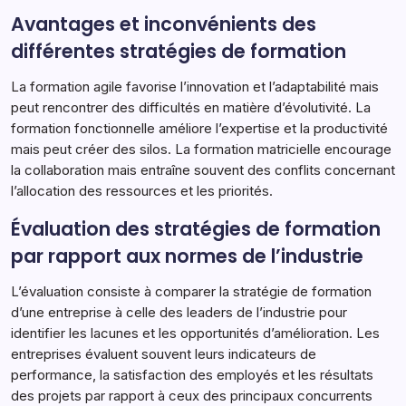
Avantages et inconvénients des
différentes stratégies de formation
La formation agile favorise l’innovation et l’adaptabilité mais
peut rencontrer des difficultés en matière d’évolutivité. La
formation fonctionnelle améliore l’expertise et la productivité
mais peut créer des silos. La formation matricielle encourage
la collaboration mais entraîne souvent des conflits concernant
l’allocation des ressources et les priorités.
Évaluation des stratégies de formation
par rapport aux normes de l’industrie
L’évaluation consiste à comparer la stratégie de formation
d’une entreprise à celle des leaders de l’industrie pour
identifier les lacunes et les opportunités d’amélioration. Les
entreprises évaluent souvent leurs indicateurs de
performance, la satisfaction des employés et les résultats
des projets par rapport à ceux des principaux concurrents