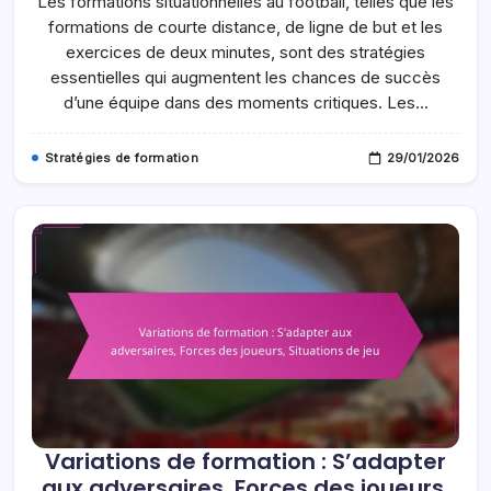
Les formations situationnelles au football, telles que les
:
Courte
formations de courte distance, de ligne de but et les
Distance,
Ligne
exercices de deux minutes, sont des stratégies
De
But,
essentielles qui augmentent les chances de succès
Exercices
d’une équipe dans des moments critiques. Les…
De
Deux
Minutes
Stratégies de formation
29/01/2026
Variations de formation : S’adapter
aux adversaires, Forces des joueurs,