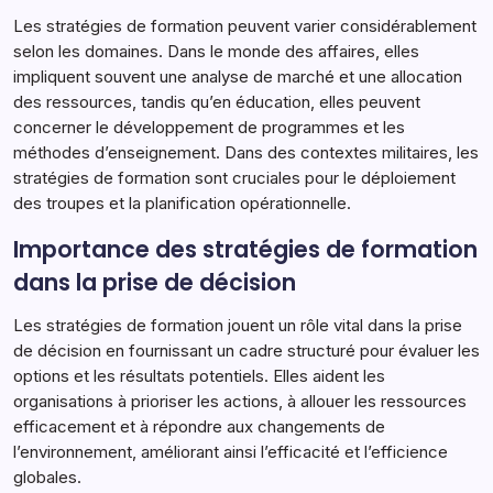
Les stratégies de formation peuvent varier considérablement
selon les domaines. Dans le monde des affaires, elles
impliquent souvent une analyse de marché et une allocation
des ressources, tandis qu’en éducation, elles peuvent
concerner le développement de programmes et les
méthodes d’enseignement. Dans des contextes militaires, les
stratégies de formation sont cruciales pour le déploiement
des troupes et la planification opérationnelle.
Importance des stratégies de formation
dans la prise de décision
Les stratégies de formation jouent un rôle vital dans la prise
de décision en fournissant un cadre structuré pour évaluer les
options et les résultats potentiels. Elles aident les
organisations à prioriser les actions, à allouer les ressources
efficacement et à répondre aux changements de
l’environnement, améliorant ainsi l’efficacité et l’efficience
globales.