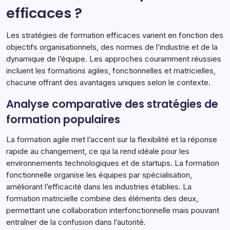
efficaces ?
Les stratégies de formation efficaces varient en fonction des
objectifs organisationnels, des normes de l’industrie et de la
dynamique de l’équipe. Les approches couramment réussies
incluent les formations agiles, fonctionnelles et matricielles,
chacune offrant des avantages uniques selon le contexte.
Analyse comparative des stratégies de
formation populaires
La formation agile met l’accent sur la flexibilité et la réponse
rapide au changement, ce qui la rend idéale pour les
environnements technologiques et de startups. La formation
fonctionnelle organise les équipes par spécialisation,
améliorant l’efficacité dans les industries établies. La
formation matricielle combine des éléments des deux,
permettant une collaboration interfonctionnelle mais pouvant
entraîner de la confusion dans l’autorité.