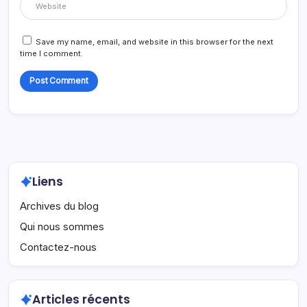
Save my name, email, and website in this browser for the next
time I comment.
Liens
Archives du blog
Qui nous sommes
Contactez-nous
Articles récents