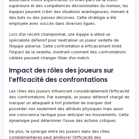
supérieure et des compétences décisionnelles du meneur, les
équipes peuvent créer des situations avantageuses, menant à
des buts ou des passes décisives. Cette stratégie a été
employée avec succès dans diverses ligues.
Lors d’un récent championnat, une équipe a utilisé un
spécialiste défensif pour neutraliser un joueur vedette de
l’équipe adverse. Cette confrontation a efficacement limité
l’impact de la vedette, montrant comment des confrontations
ciblées peuvent changer l’élan d’un match.
Impact des rôles des joueurs sur
l’efficacité des confrontations
Les rôles des joueurs influencent considérablement l’efficacité
des confrontations. Par exemple, un joueur défensif chargé de
marquer un attaquant à fort potentiel de marquer doit
posséder non seulement des attributs physiques mais aussi
une conscience tactique pour anticiper les mouvements. Cette
dynamique peut déterminer l’issue des actions critiques.
De plus, la synergie entre les joueurs dans des rôles
complémentaires peut améliorer l’efficacité des