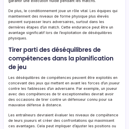
garantir une exécution fluide pendant les matchs.
De plus, le conditionnement joue un rôle vital. Les équipes qui
maintiennent des niveaux de forme physique plus élevés
peuvent surpasser leurs adversaires, surtout dans les
dernières étapes d’un match. Cette endurance peut être un
avantage significatif lors de l’exploitation de déséquilibres
physiques.
Tirer parti des déséquilibres de
compétences dans la planification
de jeu
Les déséquilibres de compétences peuvent être exploités en
concevant des jeux qui mettent en avant les forces d’un joueur
contre les faiblesses d’un adversaire. Par exemple, un joueur
avec des compétences de tir exceptionnelles devrait avoir
des occasions de tirer contre un défenseur connu pour sa
mauvaise défense à distance.
Les entraîneurs devraient évaluer les niveaux de compétence
de leurs joueurs et créer des confrontations qui maximisent
ces avantages. Cela peut impliquer d’ajuster les positions ou