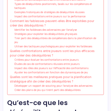
Types de déséquilibres positionnels, basés sur les compétences et
tactiques
Exemples historiques de stratégies de déséquilibre réussies
Impact des confrontations entre joueurs sur la performance
Comment les faiblesses peuvent-elles être exploitées pour
créer des déséquilibres ?
Identifier les faiblesses des adversaires par l’analyse
Stratégies pour exploiter les déséquilibres physiques
Tirer parti des déséquilibres de compétences dans la planification de
jeu
Utiliser des tactiques psychologiques pour exploiter les faiblesses
Quelles confrontations entre joueurs sont les plus efficaces
pour créer des déséquilibres ?
Critères pour évaluer les confrontations entre joueurs
Études de cas de confrontations réussies entre joueurs
Impact des rôles des joueurs sur l’efficacité des confrontations
Ajuster les confrontations en fonction des dynamiques de jeu
Quelles sont les meilleures pratiques pour la planification
stratégique afin de créer des déséquilibres ?
Développer un rapport de scouting pour l’analyse des adversaires
Créer des plans de jeu qui tirent parti des déséquilibres
Qu’est-ce que les