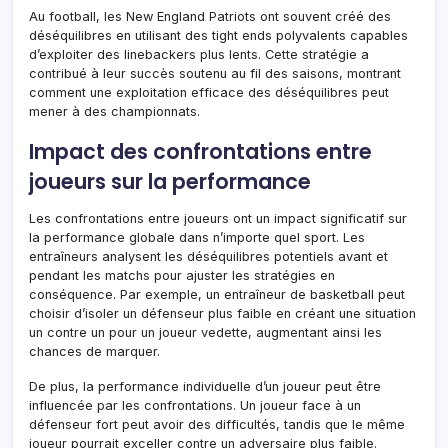
Au football, les New England Patriots ont souvent créé des
déséquilibres en utilisant des tight ends polyvalents capables
d’exploiter des linebackers plus lents. Cette stratégie a
contribué à leur succès soutenu au fil des saisons, montrant
comment une exploitation efficace des déséquilibres peut
mener à des championnats.
Impact des confrontations entre
joueurs sur la performance
Les confrontations entre joueurs ont un impact significatif sur
la performance globale dans n’importe quel sport. Les
entraîneurs analysent les déséquilibres potentiels avant et
pendant les matchs pour ajuster les stratégies en
conséquence. Par exemple, un entraîneur de basketball peut
choisir d’isoler un défenseur plus faible en créant une situation
un contre un pour un joueur vedette, augmentant ainsi les
chances de marquer.
De plus, la performance individuelle d’un joueur peut être
influencée par les confrontations. Un joueur face à un
défenseur fort peut avoir des difficultés, tandis que le même
joueur pourrait exceller contre un adversaire plus faible.