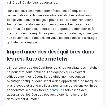
vulnérabilités de leurs adversaires.
Dans les environnements compétitifs, les déséquilibres
peuvent être intentionnels ou situationnels. Les entraîneurs
conçoivent souvent des jeux pour créer des confrontations
favorables, tandis que les joueurs peuvent exploiter ces
opportunités pendant le match. La capacité à identifier et à
tirer parti des déséquilibres peut changer la donne, influençant
non seulement les actions individuelles mais aussi la stratégie
globale d’une équipe.
Importance des déséquilibres dans
les résultats des matchs
L’importance des déséquilibres dans les résultats des matchs
ne peut être sous-estimée. Les équipes qui exploitent
efficacement les déséquilibres obtiennent souvent un
avantage tactique, conduisant à des opportunités de marquer
plus élevées et à une meilleure performance défensive. En se
concentrant sur leurs forces
contre les
faiblesses des
adversaires, les équipes peuvent dicter le rythme et le
déroulement du match.