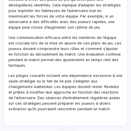
déséquilibres identifiés. Cela implique d’adapter les stratégies
pour exploiter les faiblesses de l’adversaire tout en
maximisant les forces de votre équipe. Par exemple, si un
adversaire a des difficultés avec des joueurs rapides, une
équipe peut choisir d’augmenter son rythme de jeu.
Une communication efficace entre les membres de l’équipe
est cruciale lors de la mise en œuvre de ces plans de jeu. Les
joueurs doivent comprendre leurs rôles et comment s’ajuster
en fonction du déroulement du match. Une évaluation continue
pendant le match permet des ajustements en temps réel des
tactiques.
Les pièges courants incluent une dépendance excessive à une
seule stratégie ou le fait de ne pas s’adapter aux
changements inattendus. Les équipes doivent rester flexibles
et prêtes à modifier leur approche en fonction des réactions
de l’adversaire. Des séances d’entraînement régulières axées
sur ces stratégies peuvent préparer les joueurs à divers
scénarios qu’ils pourraient rencontrer pendant un match.