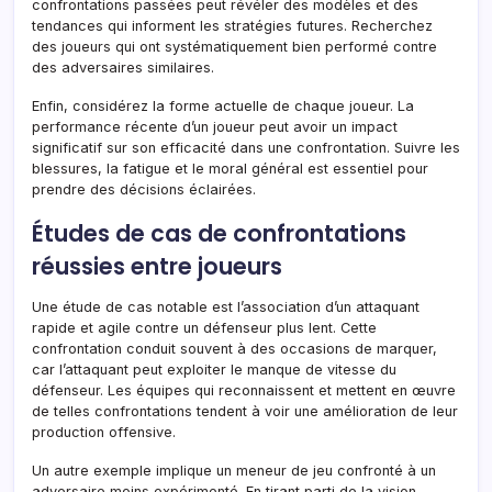
confrontations passées peut révéler des modèles et des
tendances qui informent les stratégies futures. Recherchez
des joueurs qui ont systématiquement bien performé contre
des adversaires similaires.
Enfin, considérez la forme actuelle de chaque joueur. La
performance récente d’un joueur peut avoir un impact
significatif sur son efficacité dans une confrontation. Suivre les
blessures, la fatigue et le moral général est essentiel pour
prendre des décisions éclairées.
Études de cas de confrontations
réussies entre joueurs
Une étude de cas notable est l’association d’un attaquant
rapide et agile contre un défenseur plus lent. Cette
confrontation conduit souvent à des occasions de marquer,
car l’attaquant peut exploiter le manque de vitesse du
défenseur. Les équipes qui reconnaissent et mettent en œuvre
de telles confrontations tendent à voir une amélioration de leur
production offensive.
Un autre exemple implique un meneur de jeu confronté à un
adversaire moins expérimenté. En tirant parti de la vision