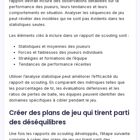
rapport devrait inclure des observations détaillées sur la
performance des joueurs, leurs tendances et leurs
comportements en situation. Analyser les séquences de jeu
peut révéler des modèles qui ne sont pas évidents dans les
statistiques seules.
Les éléments clés à inclure dans un rapport de scouting sont :
Statistiques et moyennes des joueurs
Forces et faiblesses
des joueurs
individuels
Stratégies et formations de l’équipe
Tendances de performance récentes
Utiliser l’analyse statistique peut améliorer l’efficacité du
rapport de scouting. En comparant des métriques telles que
les pourcentages de tir, les évaluations défensives et les
ratios de pertes de balle, les équipes peuvent identifier des
domaines spécifiques à cibler pendant le jeu.
Créer des plans de jeu qui tirent parti
des déséquilibres
Une fois les rapports de scouting développés, l’étape suivante
consiste à créer des plans de jeu qui tirent parti des