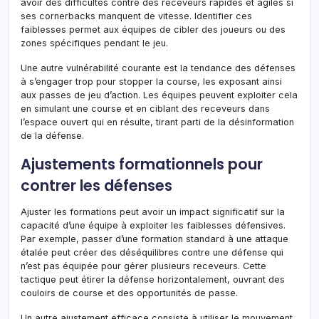
avoir des difficultés contre des receveurs rapides et agiles si
ses cornerbacks manquent de vitesse. Identifier ces
faiblesses permet aux équipes de cibler des joueurs ou des
zones spécifiques pendant le jeu.
Une autre vulnérabilité courante est la tendance des défenses
à s’engager trop pour stopper la course, les exposant ainsi
aux passes de jeu d’action. Les équipes peuvent exploiter cela
en simulant une course et en ciblant des receveurs dans
l’espace ouvert qui en résulte, tirant parti de la désinformation
de la défense.
Ajustements formationnels pour
contrer les défenses
Ajuster les formations peut avoir un impact significatif sur la
capacité d’une équipe à exploiter les faiblesses défensives.
Par exemple, passer d’une formation standard à une attaque
étalée peut créer des déséquilibres contre une défense qui
n’est pas équipée pour gérer plusieurs receveurs. Cette
tactique peut étirer la défense horizontalement, ouvrant des
couloirs de course et des opportunités de passe.
Un autre ajustement efficace consiste à utiliser le mouvement