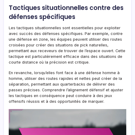
Tactiques situationnelles contre des
défenses spécifiques
Les tactiques situationnelles sont essentielles pour exploiter
avec succès des défenses spécifiques. Par exemple, contre
une défense en zone, les équipes peuvent utiliser des routes
croisées pour créer des situations de pick naturelles,
permettant aux receveurs de trouver de l’espace ouvert. Cette
tactique est particulièrement efficace dans des situations de
courte distance où la précision est critique.
En revanche, lorsqu’elles font face à une défense homme à
homme, utiliser des routes rapides et nettes peut créer de la
séparation, permettant aux quarterbacks de délivrer des
passes précises. Comprendre l’alignement défensif et ajuster
les tactiques en conséquence peut conduire à des jeux
offensifs réussis et à des opportunités de marquer.