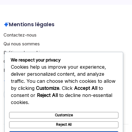
Mentions légales
Contactez-nous
Qui nous sommes
Politique de cookies
We respect your privacy
Conditions de service
Cookies help us improve your experience,
Politique de protection des données
deliver personalized content, and analyze
Recherche
traffic. You can choose which cookies to allow
by clicking
Customize
. Click
Accept All
to
consent or
Reject All
to decline non-essential
Search
cookies.
Customize
Reject All