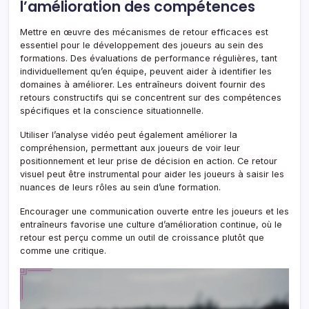
l’amélioration des compétences
Mettre en œuvre des mécanismes de retour efficaces est
essentiel pour le développement des joueurs au sein des
formations. Des évaluations de performance régulières, tant
individuellement qu’en équipe, peuvent aider à identifier les
domaines à améliorer. Les entraîneurs doivent fournir des
retours constructifs qui se concentrent sur des compétences
spécifiques et la conscience situationnelle.
Utiliser l’analyse vidéo peut également améliorer la
compréhension, permettant aux joueurs de voir leur
positionnement et leur prise de décision en action. Ce retour
visuel peut être instrumental pour aider les joueurs à saisir les
nuances de leurs rôles au sein d’une formation.
Encourager une communication ouverte entre les joueurs et les
entraîneurs favorise une culture d’amélioration continue, où le
retour est perçu comme un outil de croissance plutôt que
comme une critique.