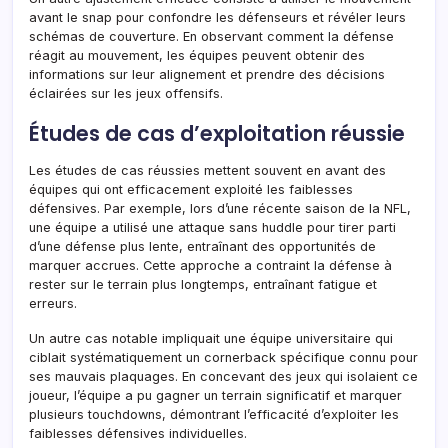
avant le snap pour confondre les défenseurs et révéler leurs
schémas de couverture. En observant comment la défense
réagit au mouvement, les équipes peuvent obtenir des
informations sur leur alignement et prendre des décisions
éclairées sur les jeux offensifs.
Études de cas d’exploitation réussie
Les études de cas réussies mettent souvent en avant des
équipes qui ont efficacement exploité les faiblesses
défensives. Par exemple, lors d’une récente saison de la NFL,
une équipe a utilisé une attaque sans huddle pour tirer parti
d’une défense plus lente, entraînant des opportunités de
marquer accrues. Cette approche a contraint la défense à
rester sur le terrain plus longtemps, entraînant fatigue et
erreurs.
Un autre cas notable impliquait une équipe universitaire qui
ciblait systématiquement un cornerback spécifique connu pour
ses mauvais plaquages. En concevant des jeux qui isolaient ce
joueur, l’équipe a pu gagner un terrain significatif et marquer
plusieurs touchdowns, démontrant l’efficacité d’exploiter les
faiblesses défensives individuelles.