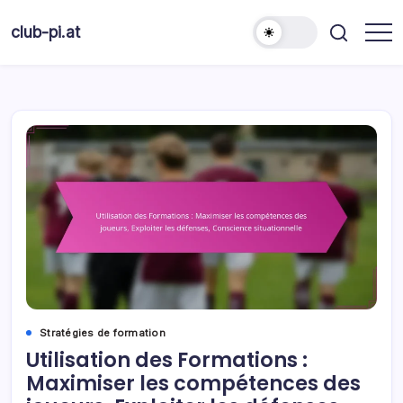
Skip
to
club-pi.at
content
Stratégies de formation
Utilisation des Formations :
Maximiser les compétences des