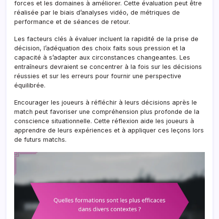
forces et les domaines à améliorer. Cette évaluation peut être
réalisée par le biais d’analyses vidéo, de métriques de
performance et de séances de retour.
Les facteurs clés à évaluer incluent la rapidité de la prise de
décision, l’adéquation des choix faits sous pression et la
capacité à s’adapter aux circonstances changeantes. Les
entraîneurs devraient se concentrer à la fois sur les décisions
réussies et sur les erreurs pour fournir une perspective
équilibrée.
Encourager les joueurs à réfléchir à leurs décisions après le
match peut favoriser une compréhension plus profonde de la
conscience situationnelle. Cette réflexion aide les joueurs à
apprendre de leurs expériences et à appliquer ces leçons lors
de futurs matchs.