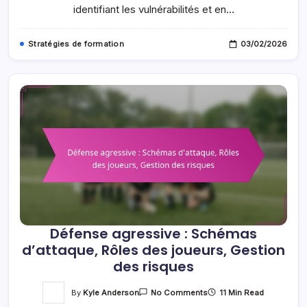
identifiant les vulnérabilités et en…
Joueurs,
Planification
Stratégique
Stratégies de formation
03/02/2026
Défense agressive : Schémas
d’attaque, Rôles des joueurs, Gestion
des risques
On
By
Kyle Anderson
11 Min Read
No Comments
Défense