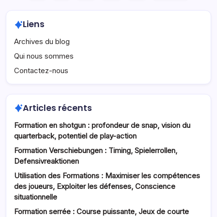
Liens
Archives du blog
Qui nous sommes
Contactez-nous
Articles récents
Formation en shotgun : profondeur de snap, vision du
quarterback, potentiel de play-action
Formation Verschiebungen : Timing, Spielerrollen,
Defensivreaktionen
Utilisation des Formations : Maximiser les compétences
des joueurs, Exploiter les défenses, Conscience
situationnelle
Formation serrée : Course puissante, Jeux de courte