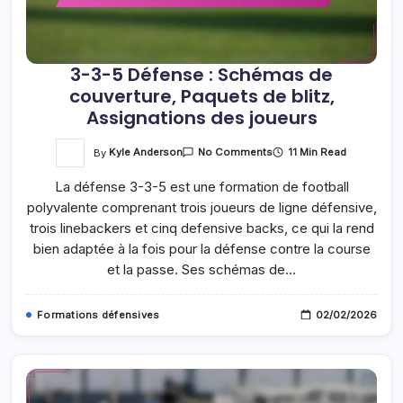
3-3-5 Défense : Schémas de
couverture, Paquets de blitz,
Assignations des joueurs
On
By
Kyle Anderson
11 Min Read
No Comments
3-
3-
La défense 3-3-5 est une formation de football
5
Défense
polyvalente comprenant trois joueurs de ligne défensive,
:
Schémas
trois linebackers et cinq defensive backs, ce qui la rend
De
Couverture,
bien adaptée à la fois pour la défense contre la course
Paquets
et la passe. Ses schémas de…
De
Blitz,
Assignations
Des
Formations défensives
02/02/2026
Joueurs