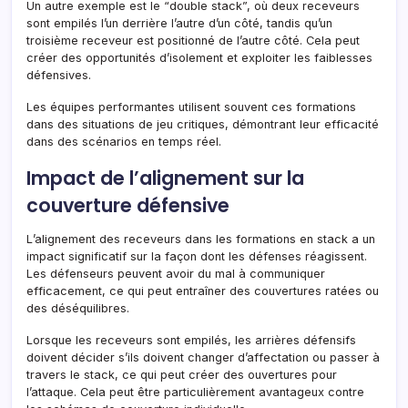
Un autre exemple est le “double stack”, où deux receveurs
sont empilés l’un derrière l’autre d’un côté, tandis qu’un
troisième receveur est positionné de l’autre côté. Cela peut
créer des opportunités d’isolement et exploiter les faiblesses
défensives.
Les équipes performantes utilisent souvent ces formations
dans des situations de jeu critiques, démontrant leur efficacité
dans des scénarios en temps réel.
Impact de l’alignement sur la
couverture défensive
L’alignement des receveurs dans les formations en stack a un
impact significatif sur la façon dont les défenses réagissent.
Les défenseurs peuvent avoir du mal à communiquer
efficacement, ce qui peut entraîner des couvertures ratées ou
des déséquilibres.
Lorsque les receveurs sont empilés, les arrières défensifs
doivent décider s’ils doivent changer d’affectation ou passer à
travers le stack, ce qui peut créer des ouvertures pour
l’attaque. Cela peut être particulièrement avantageux contre