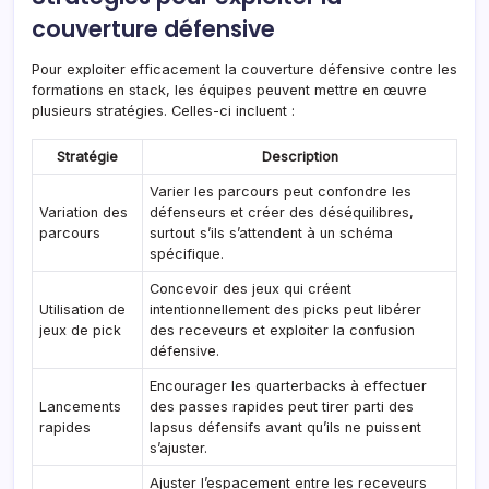
couverture défensive
Pour exploiter efficacement la couverture défensive contre les
formations en stack, les équipes peuvent mettre en œuvre
plusieurs stratégies. Celles-ci incluent :
Stratégie
Description
Varier les parcours peut confondre les
Variation des
défenseurs et créer des déséquilibres,
parcours
surtout s’ils s’attendent à un schéma
spécifique.
Concevoir des jeux qui créent
Utilisation de
intentionnellement des picks peut libérer
jeux de pick
des receveurs et exploiter la confusion
défensive.
Encourager les quarterbacks à effectuer
Lancements
des passes rapides peut tirer parti des
rapides
lapsus défensifs avant qu’ils ne puissent
s’ajuster.
Ajuster l’espacement entre les receveurs