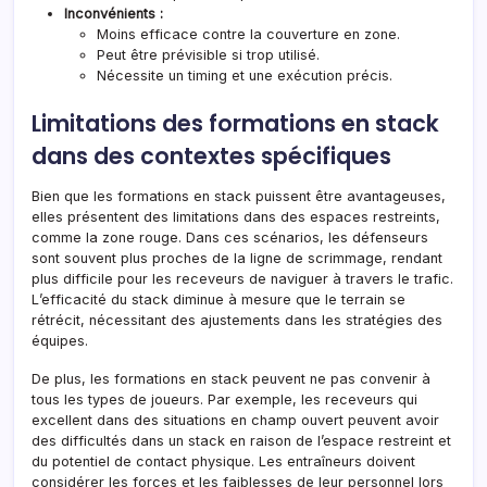
Inconvénients :
Moins efficace contre la couverture en zone.
Peut être prévisible si trop utilisé.
Nécessite un timing et une exécution précis.
Limitations des formations en stack
dans des contextes spécifiques
Bien que les formations en stack puissent être avantageuses,
elles présentent des limitations dans des espaces restreints,
comme la zone rouge. Dans ces scénarios, les défenseurs
sont souvent plus proches de la ligne de scrimmage, rendant
plus difficile pour les receveurs de naviguer à travers le trafic.
L’efficacité du stack diminue à mesure que le terrain se
rétrécit, nécessitant des ajustements dans les stratégies des
équipes.
De plus, les formations en stack peuvent ne pas convenir à
tous les types de joueurs. Par exemple, les receveurs qui
excellent dans des situations en champ ouvert peuvent avoir
des difficultés dans un stack en raison de l’espace restreint et
du potentiel de contact physique. Les entraîneurs doivent
considérer les forces et les faiblesses de leur personnel lors