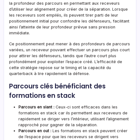
la profondeur des parcours en permettant aux receveurs
d’utiliser leur alignement pour créer de la séparation. Lorsque
les receveurs sont empilés, ils peuvent tirer parti de leur
positionnement initial pour confondre les défenseurs, facilitant
ainsi l’atteinte de leur profondeur prévue sans pression
immédiate.
Ce positionnement peut mener à des profondeurs de parcours
variées, un receveur pouvant effectuer un parcours plus court
pour attirer les défenseurs, tandis que l’autre court plus
profondément pour exploiter l’espace créé. L’efficacité de
cette stratégie repose sur le timing et la capacité du
quarterback à lire rapidement la défense.
Parcours clés bénéficiant des
formations en stack
Parcours en slant :
Ceux-ci sont efficaces dans les
formations en stack car ils permettent aux receveurs de
rapidement se diriger vers l’intérieur, utilisant l’alignement
rapproché pour gagner de la séparation.
Parcours en out :
Les formations en stack peuvent créer
de l’espace pour que les receveurs se dirigent vers