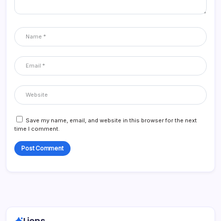
Save my name, email, and website in this browser for the next
time I comment.
Liens