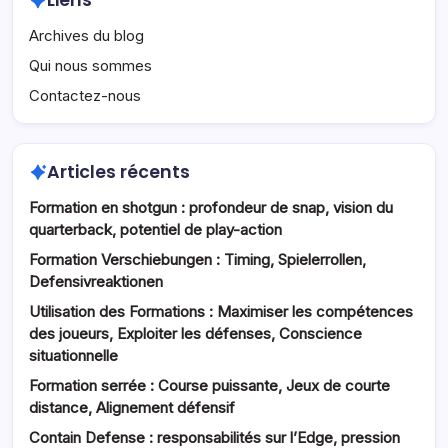
Archives du blog
Qui nous sommes
Contactez-nous
Articles récents
Formation en shotgun : profondeur de snap, vision du
quarterback, potentiel de play-action
Formation Verschiebungen : Timing, Spielerrollen,
Defensivreaktionen
Utilisation des Formations : Maximiser les compétences
des joueurs, Exploiter les défenses, Conscience
situationnelle
Formation serrée : Course puissante, Jeux de courte
distance, Alignement défensif
Contain Defense : responsabilités sur l’Edge, pression