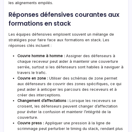
les alignements empilés.
Réponses défensives courantes aux
formations en stack
Les équipes défensives emploient souvent un mélange de
stratégies pour faire face aux formations en stack. Les
réponses clés incluent :
Couvre homme à homme :
Assigner des défenseurs à
chaque receveur peut aider à maintenir une couverture
serrée, surtout si les défenseurs sont habiles à naviguer à
travers le trafic.
Couvre en zone :
Utiliser des schémas de zone permet
aux défenseurs de couvrir des zones spécifiques, ce qui
peut aider à anticiper les parcours des receveurs et à
créer des interceptions.
Changement d’affectations :
Lorsque les receveurs se
croisent, les défenseurs peuvent changer d’affectation
pour éviter la confusion et maintenir l’intégrité de la
couverture.
Couvre press :
Appliquer une pression à la ligne de
scrimmage peut perturber le timing du stack, rendant plus