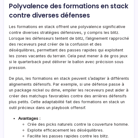
Polyvalence des formations en stack
contre diverses défenses
Les formations en stack offrent une polyvalence significative
contre diverses stratégies défensives, y compris les blitz.
Lorsque les défenseurs tentent de blitz, l’alignement rapproché
des receveurs peut créer de la confusion et des
déséquilibres, permettant des passes rapides qui exploitent
les zones vacantes du terrain. Cela peut mener à de gros jeux
si le quarterback peut délivrer le ballon avec précision sous
pression.
De plus, les formations en stack peuvent s’adapter à différents
alignements défensifs. Par exemple, si une défense passe à
un package nickel ou dime, empiler les receveurs peut aider à
créer des matchups favorables contre des arrières défensifs
plus petits. Cette adaptabilité fait des formations en stack un
outil précieux dans un playbook offensif.
Avantages :
Crée des picks naturels contre la couverture homme.
Exploite efficacement les déséquilibres.
Facilite les passes rapides contre les blitz.