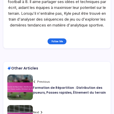
football à 8. Il aime partager ses idées et techniques par
écrit, aidant les équipes à maximiser leur potentiel sur le
terrain. Lorsqu'il n'entraîne pas, Kyle peut être trouvé en
train d'analyser des séquences de jeu ou d'explorer les
dernières tendances en matière d'analytique sportive.
Follow Me
Other Articles
Previous
Formation de Répartition : Distribution des
joueurs, Passes rapides, Étirement du terrain
Next