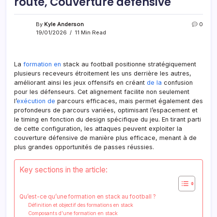
route, Couverture défensive
By
Kyle Anderson
0
19/01/2026
11 Min Read
La
formation en
stack au football positionne stratégiquement
plusieurs receveurs étroitement les uns derrière les autres,
améliorant ainsi les jeux offensifs en créant
de la
confusion
pour les défenseurs. Cet alignement facilite non seulement
l’
exécution de
parcours efficaces, mais permet également des
profondeurs de parcours variées, optimisant l’espacement et
le timing en fonction du design spécifique du jeu. En tirant parti
de cette configuration, les attaques peuvent exploiter la
couverture défensive de manière plus efficace, menant à de
plus grandes opportunités de passes réussies.
Key sections in the article:
Qu’est-ce qu’une formation en stack au football ?
Définition et objectif des formations en stack
Composants d’une formation en stack