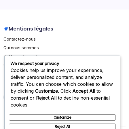
Mentions légales
Contactez-nous
Qui nous sommes
Politique de cookies
We respect your privacy
Conditions de service
Cookies help us improve your experience,
Politique de protection des données
deliver personalized content, and analyze
Recherche
traffic. You can choose which cookies to allow
by clicking
Customize
. Click
Accept All
to
consent or
Reject All
to decline non-essential
Search
cookies.
Customize
Reject All