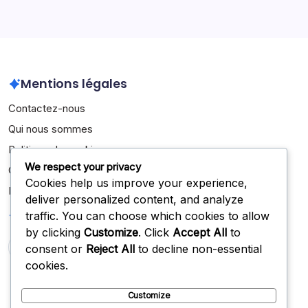
Mentions légales
Contactez-nous
Qui nous sommes
Politique de cookies
We respect your privacy
Conditions de service
Cookies help us improve your experience,
Politique de protection des données
deliver personalized content, and analyze
Recherche
traffic. You can choose which cookies to allow
by clicking
Customize
. Click
Accept All
to
consent or
Reject All
to decline non-essential
Search
cookies.
Customize