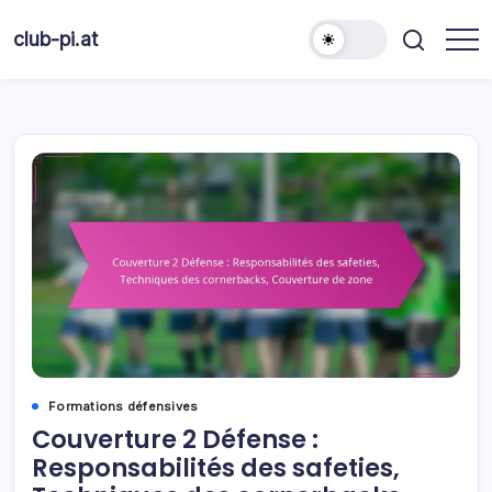
Skip
to
club-pi.at
content
Formations défensives
Couverture 2 Défense :
Responsabilités des safeties,